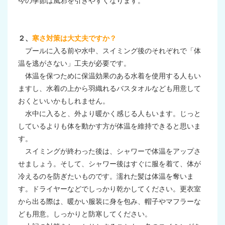
今の季節は風邪を引きやすくなります。
２、
寒さ対策は大丈夫ですか？
プールに入る前や水中、スイミング後のそれぞれで「体
温を逃がさない」工夫が必要です。
体温を保つために保温効果のある水着を使用する人もい
ますし、水着の上から羽織れるバスタオルなども用意して
おくといいかもしれません。
水中に入ると、外より暖かく感じる人もいます。じっと
しているよりも体を動かす方が体温を維持できると思いま
す。
スイミングが終わった後は、シャワーで体温をアップさ
せましょう。そして、シャワー後はすぐに服を着て、体が
冷えるのを防ぎたいものです。濡れた髪は体温を奪いま
す。ドライヤーなどでしっかり乾かしてください。更衣室
から出る際は、暖かい服装に身を包み、帽子やマフラーな
ども用意。しっかりと防寒してください。