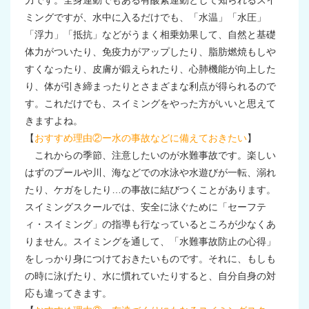
力です。全身運動でもある有酸素運動として知られるスイ
ミングですが、水中に入るだけでも、「水温」「水圧」
「浮力」「抵抗」などがうまく相乗効果して、自然と基礎
体力がついたり、免疫力がアップしたり、脂肪燃焼もしや
すくなったり、皮膚が鍛えられたり、心肺機能が向上した
り、体が引き締まったりとさまざまな利点が得られるので
す。これだけでも、スイミングをやった方がいいと思えて
きますよね。
【
おすすめ理由②ー水の事故などに備えておきたい
】
これからの季節、注意したいのが水難事故です。楽しい
はずのプールや川、海などでの水泳や水遊びが一転、溺れ
たり、ケガをしたり…の事故に結びつくことがあります。
スイミングスクールでは、安全に泳ぐために「セーフテ
ィ・スイミング」の指導も行なっているところが少なくあ
りません。スイミングを通して、「水難事故防止の心得」
をしっかり身につけておきたいものです。それに、もしも
の時に泳げたり、水に慣れていたりすると、自分自身の対
応も違ってきます。