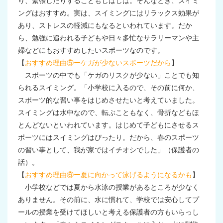
り、緊張したりすることもしばしば。そんなとき、スイミ
ングはおすすめ。実は、スイミングにはリラックス効果が
あり、ストレスの軽減にもなるといわれています。だか
ら、勉強に追われる子どもや日々多忙なサラリーマンや主
婦などにもおすすめしたいスポーツなのです。
【
おすすめ理由⑤ーケガが少ないスポーツだから
】
スポーツの中でも「ケガのリスクが少ない」ことでも知
られるスイミング。「小学校に入るので、その前に何か、
スポーツ的な習い事をはじめさせたいと考えていました。
スイミングは水中なので、転ぶこともなく、骨折などもほ
とんどないといわれています。はじめて子どもにさせるス
ポーツにはスイミングはぴったり。だから、春のスポーツ
の習い事として、我が家ではイチオシでした」（保護者の
話）。
【
おすすめ理由⑥ー夏に向かって泳げるようになるかも
】
小学校などでは夏から水泳の授業があるところが少なく
ありません。その前に、水に慣れて、学校では安心してプ
ールの授業を受けてほしいと考える保護者の方もいらっし