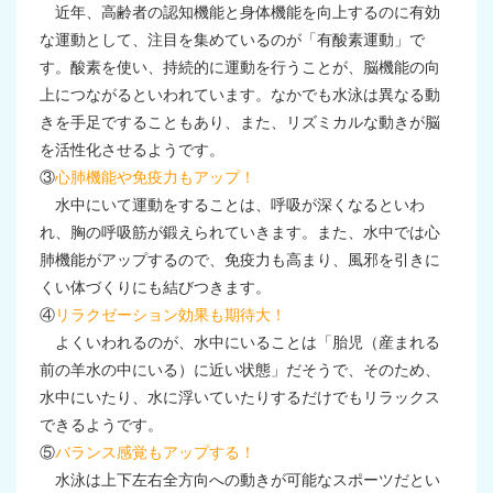
近年、高齢者の認知機能と身体機能を向上するのに有効
な運動として、注目を集めているのが「有酸素運動」で
す。酸素を使い、持続的に運動を行うことが、脳機能の向
上につながるといわれています。なかでも水泳は異なる動
きを手足ですることもあり、また、リズミカルな動きが脳
を活性化させるようです。
③
心肺機能や免疫力もアップ！
水中にいて運動をすることは、呼吸が深くなるといわ
れ、胸の呼吸筋が鍛えられていきます。また、水中では心
肺機能がアップするので、免疫力も高まり、風邪を引きに
くい体づくりにも結びつきます。
④
リラクゼーション効果も期待大！
よくいわれるのが、水中にいることは「胎児（産まれる
前の羊水の中にいる）に近い状態」だそうで、そのため、
水中にいたり、水に浮いていたりするだけでもリラックス
できるようです。
⑤
バランス感覚もアップする！
水泳は上下左右全方向への動きが可能なスポーツだとい