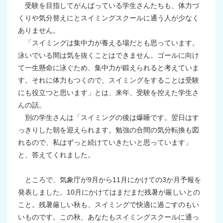
受験を目指してがんばっている学生さんたちも、体力づ
くりや気分替えにとスイミングスクールに通う人が少なく
ありません。
「スイミングは集中力が養える場だとも思っています。
泳いでいる間は気を抜くことはできません。ゴールに向け
て一生懸命に泳ぐため、集中力が鍛えられると考えていま
す。それに体力もつくので、スイミングをすることは受験
にも役立つと思います」とは、来年、受験を控えた学生さ
んの話。
別の学生さんは「スイミングの後は爆睡です。翌日はす
っきりした朝を迎えられます。勉強の合間の気分転換も図
れるので、私はずっと続けていきたいと思っています」
と、答えてくれました。
ところで、気象庁が
9
月から
11
月にかけての
3
か月予報を
発表しました。
10
月にかけてはまだまだ残暑が厳しいとの
こと。残暑厳しい秋も、スイミングで快適に過ごすのもい
いものです。この秋、あなたもスイミングスクールに通っ