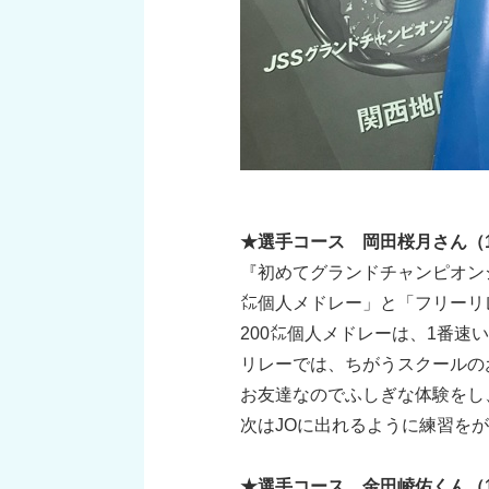
★選手コース 岡田桜月さん（
『初めてグランドチャンピオン
㍍個人メドレー」と「フリーリ
200㍍個人メドレーは、1番
リレーでは、ちがうスクールの
お友達なのでふしぎな体験をし
次はJOに出れるように練習を
★選手コース 金田崚佑くん（